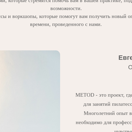
ми, которые стремятся помочь вам в вашей практике, по
возможности.
ассы и воркшопы, которые помогут вам получить новый о
времени, проведенного с нами.
Евг
О
METOD - это проект, гд
для занятий пилатес
Многолетний опыт в 
необходимо для професс
чувство