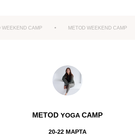
ND CAMP
METOD WEEKEND CAMP
METOD
CAMP
YOGA
20-22 МАРТА