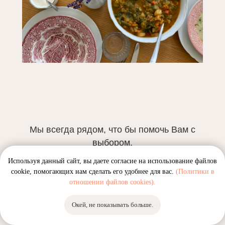
Мы всегда рядом, что бы помочь Вам с
выбором.
Напиши нам в TELEGRAM мы ответим на
Используя данный сайт, вы даете согласие на использование файлов
любой интересующий вас вопрос!
cookie, помогающих нам сделать его удобнее для вас.
(Политики в
отношении файлов cookies).
TELEGRAM
Окей, не показывать больше.